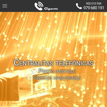
902 013 554
979 680 191
Centralitas telefónicas
Precio imbatible
Servicio inmejorable