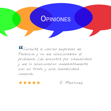
Opiniones
La c
alita
Consulté a varias empresas de
preocup
n la
Palencia y no me solucionaban el
ofreció
s.
problema. Les encontré por casualidad
inform
y me lo solucionaron inmediatamente
nz
decidir.
con un trato y una amabilidad
inmensa.
E. Martinez