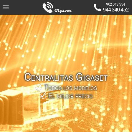
902 013 554
944 340 452
Centralitas Gigaset
Todos los modelos
El mejor precio