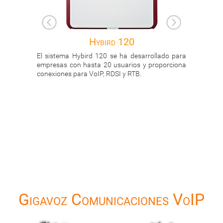
rd 120
N510 IP PRO
 se ha desarrollado para
Centralita DECT VoIP para un máximo 
 usuarios y proporciona
extensiones y 4 conversaciones simultáneas
RDSI y RTB.
Gigavoz Comunicaciones VoIP