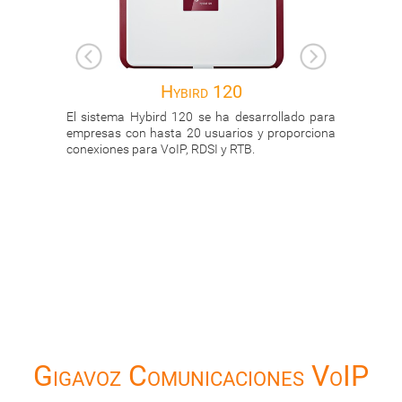
rd 120
N510 IP PRO
 se ha desarrollado para
Centralita DECT VoIP para un máximo 
 usuarios y proporciona
extensiones y 4 conversaciones simultáneas
RDSI y RTB.
Gigavoz Comunicaciones VoIP