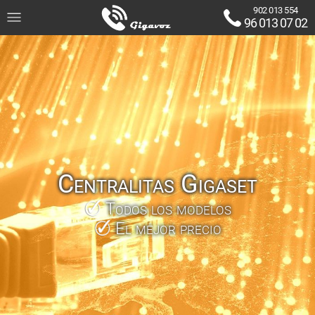
902 013 554
96 013 07 02
Centralitas Gigaset
Todos los modelos
El mejor precio