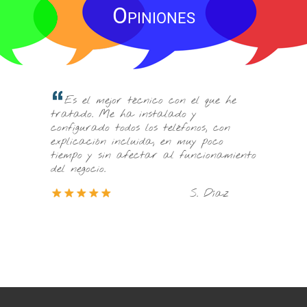
Opiniones
Mi técnico de toda la vida me 
 técnico con el que he
recomendó porque el se jubilaba. 
a instalado y
principio no estaba seguro, pero
os los teléfonos, con
puedo decir que son los mejores
cluida, en muy poco
profesionales de Moncada.
afectar al funcionamiento
T. Carre
S. Díaz