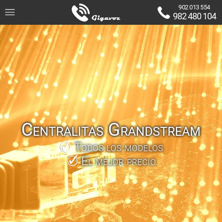
902 013 554
982 480 104
Centralitas Grandstream
Todos los modelos
El mejor precio