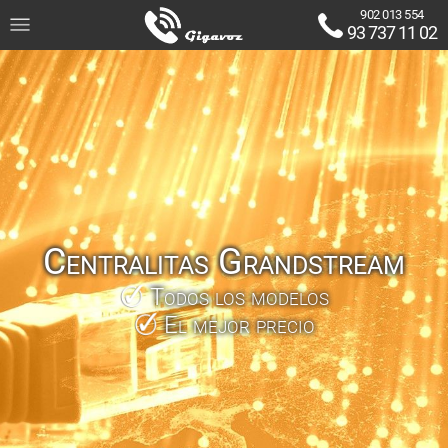
902 013 554
93 737 11 02
Centralitas Grandstream
Todos los modelos
El mejor precio