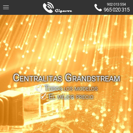
902 013 554
965 020 315
Centralitas Grandstream
Todos los modelos
El mejor precio