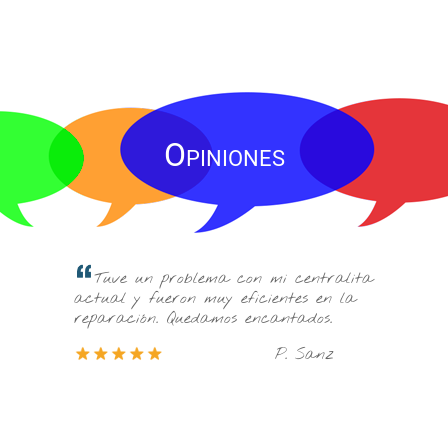
Opiniones
Me los rec
Tuve un problema con mi centralita
una gente muy
actual y fueron muy eficientes en la
tranquilidad, 
reparación. Quedamos encantados.
telefónicos al
P. Sanz