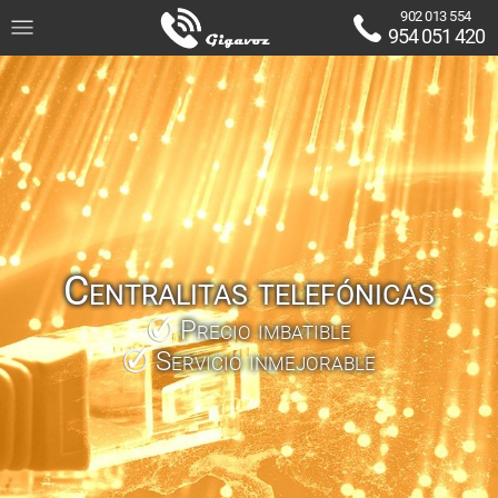
902 013 554
954 051 420
Centralitas telefónicas
Precio imbatible
Servicio inmejorable