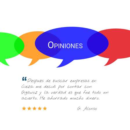
Opiniones
La comercial q
Después de buscar empresas en
preocupó de verd
Cieza me decidí por contar con
ofreció distintas
Gigavoz y la verdad es que fue todo un
información abu
acierto. He ahorrado mucho dinero.
decidir.
G. Alonso