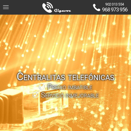
902 013 554
968 973 956
Centralitas telefónicas
Precio imbatible
Servicio inmejorable