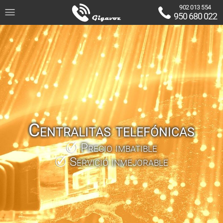
902 013 554
950 680 022
Centralitas telefónicas
Precio imbatible
Servicio inmejorable