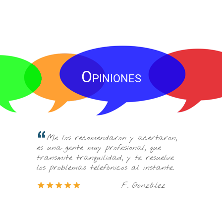
Opiniones
Mi t
si todo
Me los recomendaron y acertaron,
recomen
buenas
es una gente muy profesional, que
princip
transmite tranquilidad, y te resuelve
puedo d
los problemas telefónicos al instante.
profesi
uz
F. González