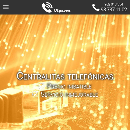
902 013 554
93 737 11 02
Centralitas telefónicas
Precio imbatible
Servicio inmejorable