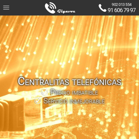
902 013 554
91 606 79 97
Centralitas telefónicas
Precio imbatible
Servicio inmejorable