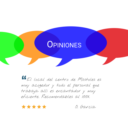
Opiniones
La comercial q
El local del centro de Móstoles es
preocupó de verd
muy acogedor y todo el personal que
ofreció distintas
trabaja allí es encantador y muy
información abu
eficiente. Recomendables al 100%.
decidir.
O. García