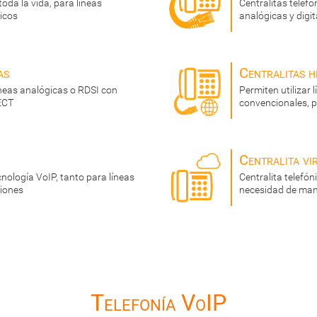
toda la vida, para líneas
Centralitas telef
icos
analógicas y digit
as
Centralitas h
íneas analógicas o RDSI con
Permiten utilizar 
ECT
convencionales, p
Centralita vi
cnología VoIP, tanto para líneas
Centralita telefó
siones
necesidad de man
Telefonía VoIP