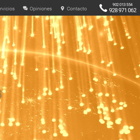
902 013 554
rvicios
Opiniones
Contacto
928 971 062
s