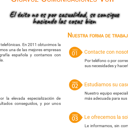
El éxito no es por casualidad, se consigue
haciendo las cosas bien
Nuestra forma de trabaj
telefónicas. En 2011 obtuvimos la
somos una de las mejores empresas
Contacte con noso
grafía española y contamos con
ía.
Por teléfono o por corr
sus necesidades y hacer
Estudiamos su cas
Nuestro equipo especiali
or la elevada especialización de
más adecuada para sus i
sultados conseguidos, y por unos
Le ofrecemos la so
Le informamos, sin com