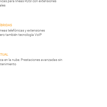
ónicas para líneas RDSI con extensiones
ales
íbridas
líneas telefónicas y extensiones
ero también tecnología VoIP
rtual
nica en la nube. Prestaciones avanzadas sin
tenimiento