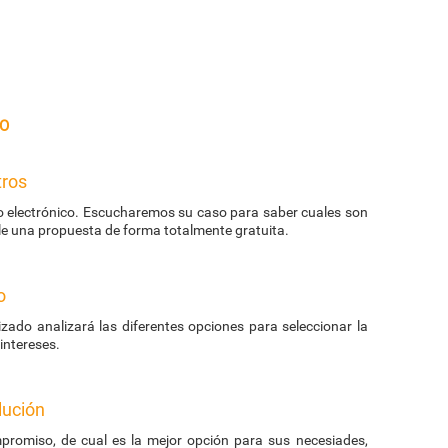
o
tros
eo electrónico. Escucharemos su caso para saber cuales son
le una propuesta de forma totalmente gratuita.
o
zado analizará las diferentes opciones para seleccionar la
ntereses.
lución
promiso, de cual es la mejor opción para sus necesiades,