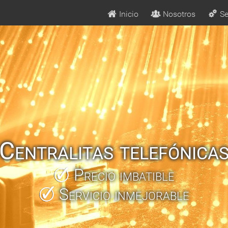
Inicio
Nosotros
Se
Centralitas telefónica
Precio imbatible
Servicio inmejorable