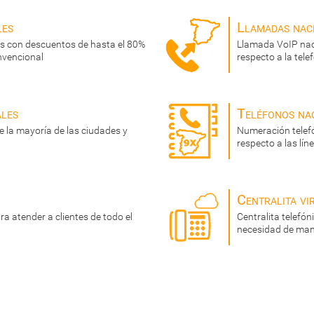
les
Llamadas nac
s con descuentos de hasta el 80%
Llamada VoIP nac
nvencional
respecto a la tele
ales
Teléfonos na
 la mayoría de las ciudades y
Numeración telef
respecto a las lí
Centralita vi
a atender a clientes de todo el
Centralita telefó
necesidad de man