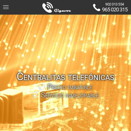
902 013 554
965 020 315
Centralitas telefónicas
Precio imbatible
Servicio inmejorable