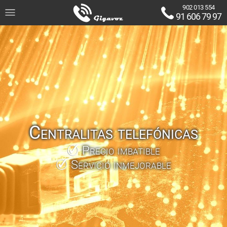
902 013 554
91 606 79 97
Centralitas telefónicas
Precio imbatible
Servicio inmejorable