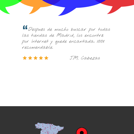
Les 
a de
Después de mucho buscar por todas
económ
ores de
las tiendas de Madrid, los encontré
con su 
los que
por Internet y quede encantada. 100%
recomendable.
ez
J.M. Cabezas