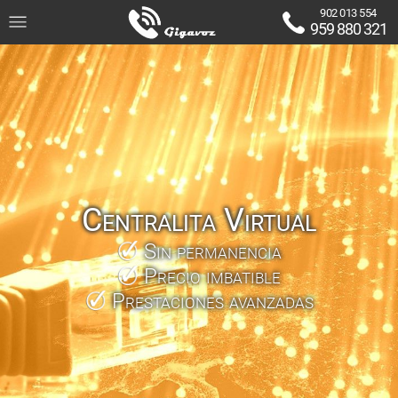
902 013 554
959 880 321
Centralita Virtual
Sin permanencia
Precio imbatible
Prestaciones avanzadas