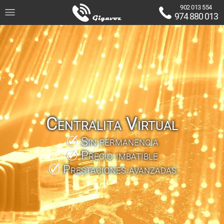
902 013 554
974 880 013
Centralita Virtual
Sin permanencia
Precio imbatible
Prestaciones avanzadas