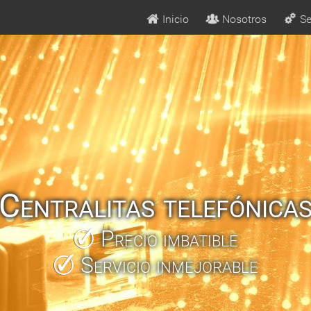
Inicio
Nosotros
Se
Centralitas telefónica
Precio imbatible
Servicio inmejorable