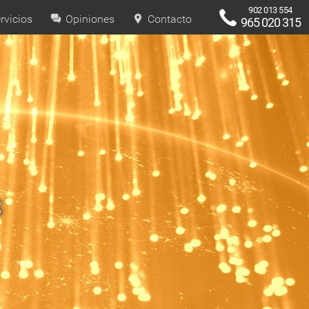
902 013 554
rvicios
Opiniones
Contacto
965 020 315
s