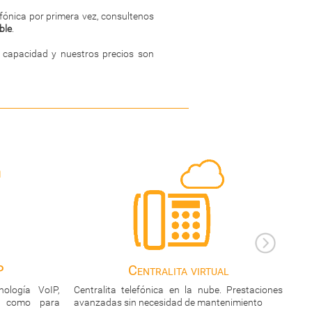
lefónica por primera vez, consultenos
ble
.
 capacidad y nuestros precios son
al
Centralitas analógicas
. Prestaciones
Las centralitas telefónicas de toda la vida, para
Cen
enimiento
líneas telefónicas y teléfonos analógicos
ext