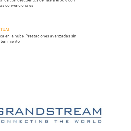
ónica con descuentos de hasta el 60% con
neas convencionales
rtual
nica en la nube. Prestaciones avanzadas sin
tenimiento