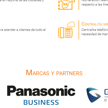
 la mayoría de las ciudades y
Numeración telef
respecto a las lí
Centralita vi
a atender a clientes de todo el
Centralita telefó
necesidad de man
Marcas y partners