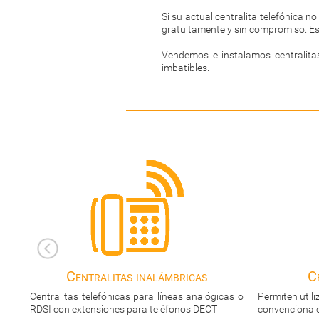
Si su actual centralita telefónica n
gratuitamente y sin compromiso. E
Vendemos e instalamos centralita
imbatibles.
Centralitas híbridas
as o
Permiten utilizar líneas telefónicas y extensiones
Centralitas 
convencionales, pero también tecnología VoIP
tanto para 