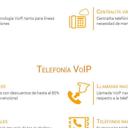
Centralita vi
cnología VoIP, tanto para líneas
Centralita telefó
siones
necesidad de man
Telefonía VoIP
les
Llamadas nac
s con descuentos de hasta el 80%
Llamada VoIP nac
nvencional
respecto a la tele
ales
Teléfonos na