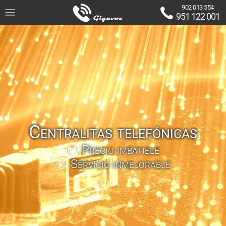
902 013 554
951 122 001
Centralitas telefónicas
Precio imbatible
Servicio inmejorable