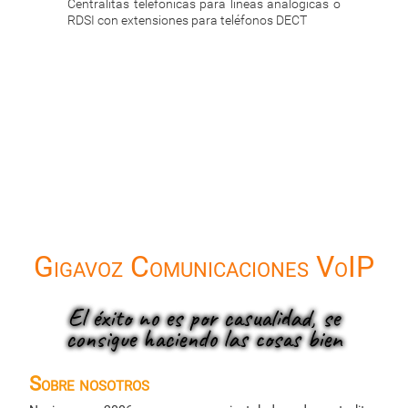
as analógicas o
Permiten utilizar líneas telefónicas y extensiones
Ce
onos DECT
convencionales, pero también tecnología VoIP
ta
ex
Gigavoz Comunicaciones VoIP
El éxito no es por casualidad, se
consigue haciendo las cosas bien
Sobre nosotros