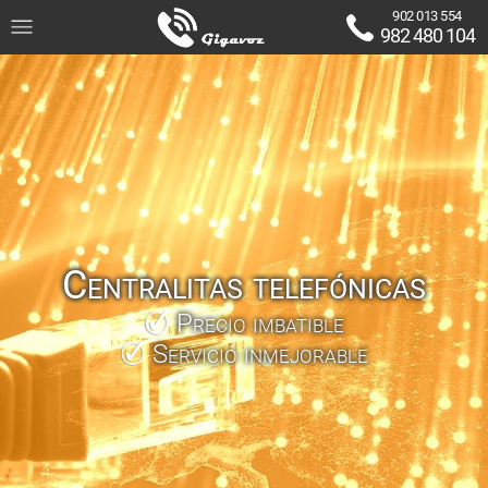
902 013 554
982 480 104
Centralitas telefónicas
Precio imbatible
Servicio inmejorable