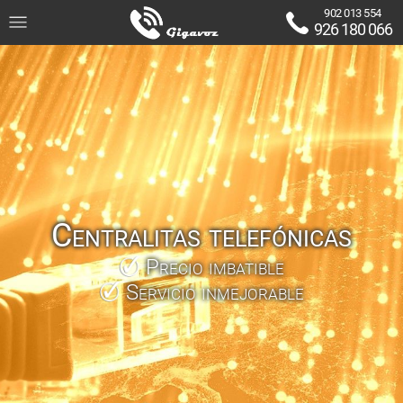
902 013 554
926 180 066
Centralitas telefónicas
Precio imbatible
Servicio inmejorable