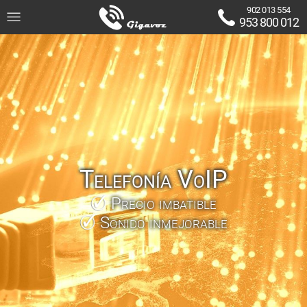
902 013 554
953 800 012
Telefonía VoIP
Precio imbatible
Sonido inmejorable