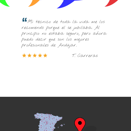
Son los mejores de Andújar
co de toda la vida me los
el mundo los conoce y da muy
orque el se jubilaba. Al
referencias de ellos. En mi ca
o estaba seguro, pero ahora
particular fue todo perfecto!!
que son los mejores
s de Andújar.
S
T. Carreras