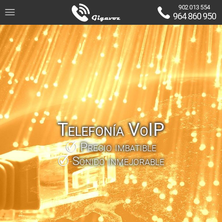
902 013 554
964 860 950
Telefonía VoIP
Precio imbatible
Sonido inmejorable