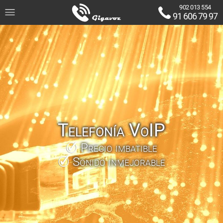
902 013 554
91 606 79 97
Telefonía VoIP
Precio imbatible
Sonido inmejorable