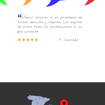
Buenos profesionales y buen trato. 
 mi problema de
general muy solventes en las
ida. Los mejores
competencias de su trabajo. Muy
ofesionales a los
recomendables.
P. Sanchez
M. Rozalen