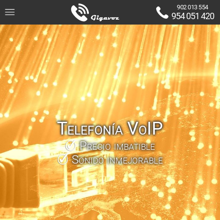
902 013 554
954 051 420
Telefonía VoIP
Precio imbatible
Sonido inmejorable