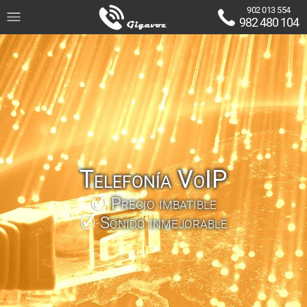
902 013 554
982 480 104
Telefonía VoIP
Precio imbatible
Sonido inmejorable