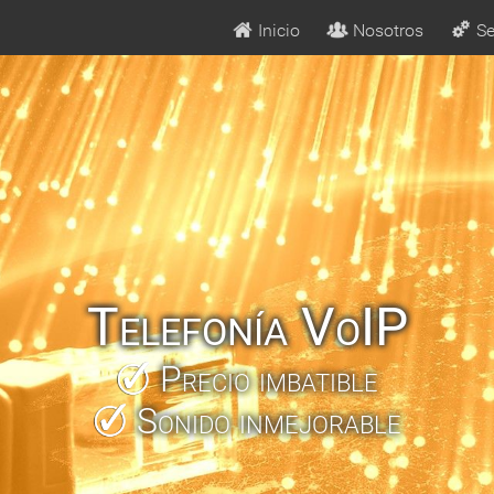
Inicio
Nosotros
Se
Telefonía VoIP
Precio imbatible
Sonido inmejorable