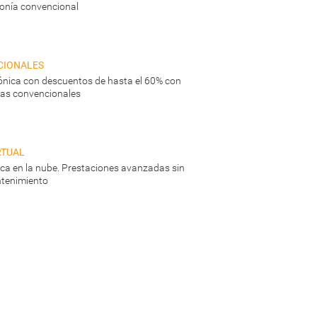
fonía convencional
cionales
ónica con descuentos de hasta el 60% con
neas convencionales
rtual
nica en la nube. Prestaciones avanzadas sin
tenimiento