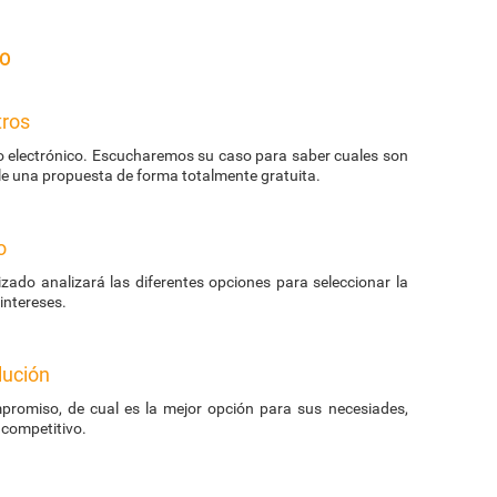
o
tros
eo electrónico. Escucharemos su caso para saber cuales son
le una propuesta de forma totalmente gratuita.
o
zado analizará las diferentes opciones para seleccionar la
ntereses.
lución
promiso, de cual es la mejor opción para sus necesiades,
 competitivo.