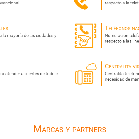
nvencional
respecto a la tele
ales
Teléfonos na
 la mayoría de las ciudades y
Numeración telef
respecto a las lí
Centralita vi
a atender a clientes de todo el
Centralita telefó
necesidad de man
Marcas y partners