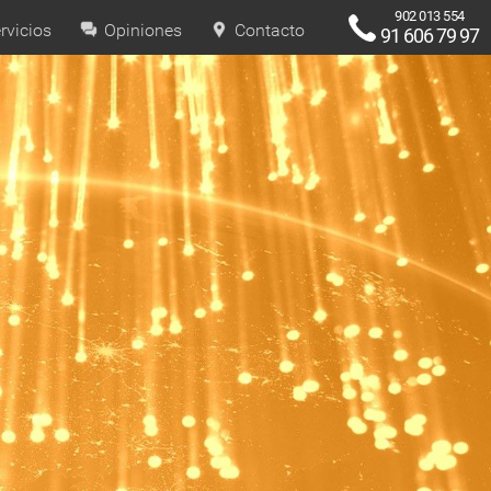
902 013 554
rvicios
Opiniones
Contacto
91 606 79 97