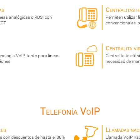
as
Centralitas h
íneas analógicas o RDSI con
Permiten utilizar 
ECT
convencionales, p
Centralita vi
cnología VoIP, tanto para líneas
Centralita telefó
siones
necesidad de man
Telefonía VoIP
les
Llamadas nac
s con descuentos de hasta el 80%
Llamada VoIP nac