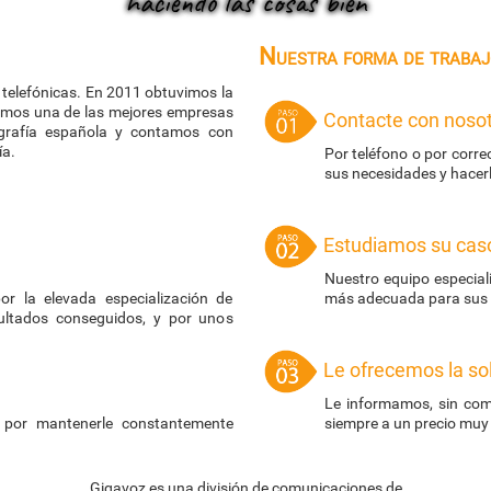
haciendo las cosas bien
Nuestra forma de trabaj
telefónicas. En 2011 obtuvimos la
somos una de las mejores empresas
Contacte con noso
grafía española y contamos con
ía.
Por teléfono o por corr
sus necesidades y hacer
Estudiamos su cas
Nuestro equipo especiali
or la elevada especialización de
más adecuada para sus i
sultados conseguidos, y por unos
Le ofrecemos la so
Le informamos, sin com
 por mantenerle constantemente
siempre a un precio muy
Gigavoz es una división de comunicaciones de