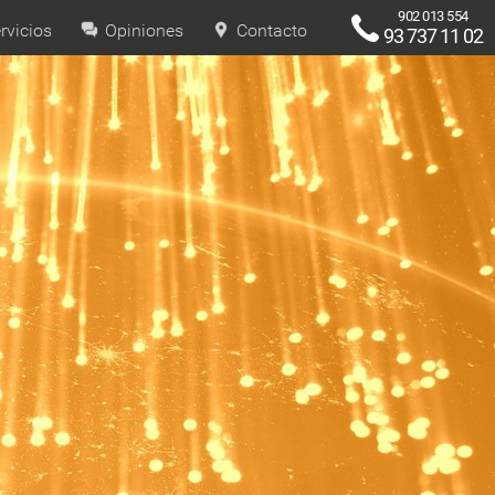
902 013 554
rvicios
Opiniones
Contacto
93 737 11 02