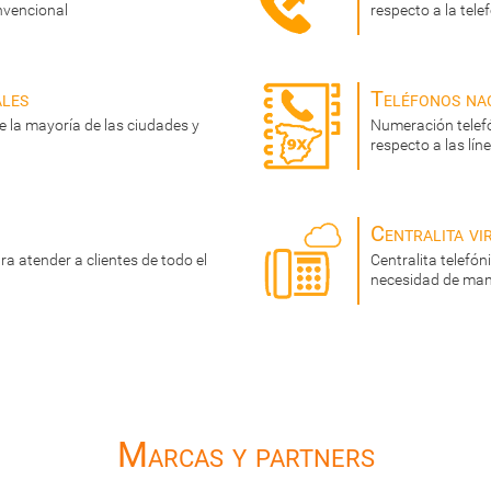
nvencional
respecto a la tele
ales
Teléfonos na
 la mayoría de las ciudades y
Numeración telef
respecto a las lí
Centralita vi
a atender a clientes de todo el
Centralita telefó
necesidad de man
Marcas y partners