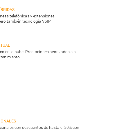
íbridas
líneas telefónicas y extensiones
ero también tecnología VoIP
rtual
nica en la nube. Prestaciones avanzadas sin
tenimiento
ionales
ionales con descuentos de hasta el 50% con