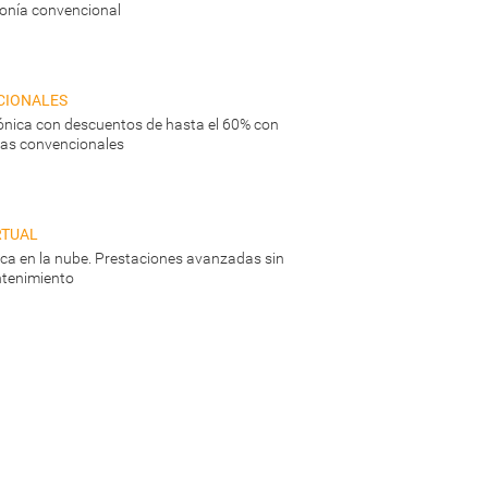
fonía convencional
cionales
ónica con descuentos de hasta el 60% con
neas convencionales
rtual
nica en la nube. Prestaciones avanzadas sin
tenimiento