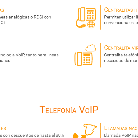
as
Centralitas h
íneas analógicas o RDSI con
Permiten utilizar 
ECT
convencionales, p
Centralita vi
cnología VoIP, tanto para líneas
Centralita telefó
siones
necesidad de man
Telefonía VoIP
les
Llamadas nac
s con descuentos de hasta el 80%
Llamada VoIP nac