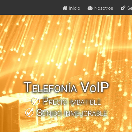
Inicio
Nosotros
Se
Telefonía VoIP
Precio imbatible
Sonido inmejorable