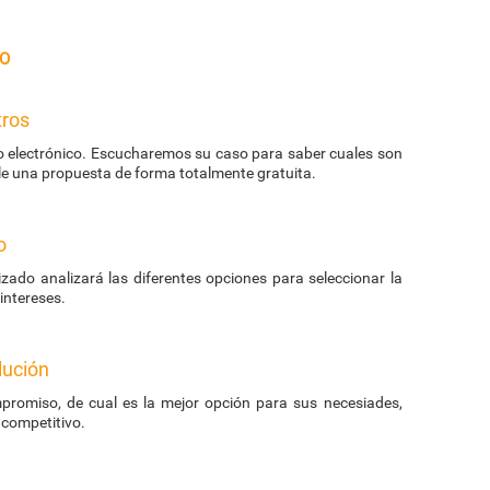
o
tros
eo electrónico. Escucharemos su caso para saber cuales son
le una propuesta de forma totalmente gratuita.
o
zado analizará las diferentes opciones para seleccionar la
ntereses.
lución
promiso, de cual es la mejor opción para sus necesiades,
 competitivo.