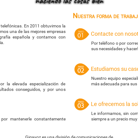
haciendo las cosas bien
Nuestra forma de trabaj
telefónicas. En 2011 obtuvimos la
somos una de las mejores empresas
Contacte con noso
grafía española y contamos con
ía.
Por teléfono o por corr
sus necesidades y hacer
Estudiamos su cas
Nuestro equipo especiali
or la elevada especialización de
más adecuada para sus i
sultados conseguidos, y por unos
Le ofrecemos la so
Le informamos, sin com
 por mantenerle constantemente
siempre a un precio muy
Gigavoz es una división de comunicaciones de