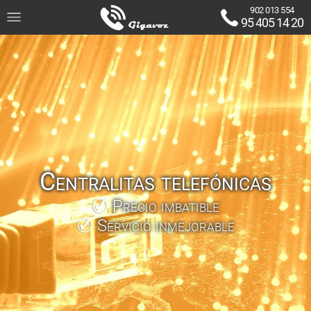
902 013 554
95 405 14 20
Centralitas telefónicas
Precio imbatible
Servicio inmejorable