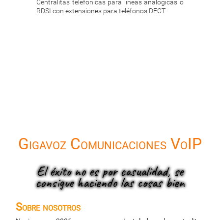
 analógicas o
Permiten utilizar líneas telefónicas y extensiones
Cent
os DECT
convencionales, pero también tecnología VoIP
tan
exte
Gigavoz Comunicaciones VoIP
El éxito no es por casualidad, se
consigue haciendo las cosas bien
Sobre nosotros