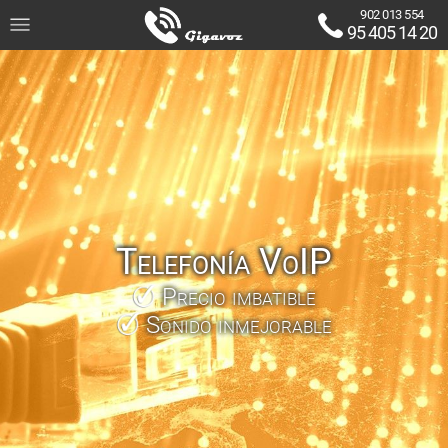
902 013 554
95 405 14 20
Telefonía VoIP
Precio imbatible
Sonido inmejorable