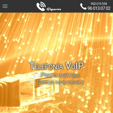
902 013 554
96 013 07 02
Telefonía VoIP
Precio imbatible
Sonido inmejorable