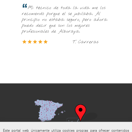
Dier
s en
Mi técnico de toda la vida me los
forma s
on
recomendó porque el se jubilaba. Al
entre t
todo un
principio no estaba seguro, pero ahora
consult
o.
puedo decir que son los mejores
profesionales de Alboraya.
so
T. Carreras
Este portal web únicamente utiliza cookies propias para ofrecer contenidos