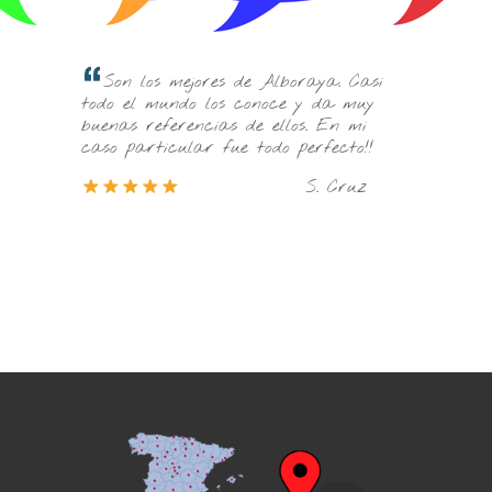
Muy bueno el técnico de Alboraya. 
e Alboraya. Casi
un par de horas escasas dejó todo
onoce y da muy
funcionando a la perfección. Me
e ellos. En mi
explicaron muy bien todo y me
todo perfecto!!
transmitieron mucha confianza.
S. Cruz
M. Rebollo