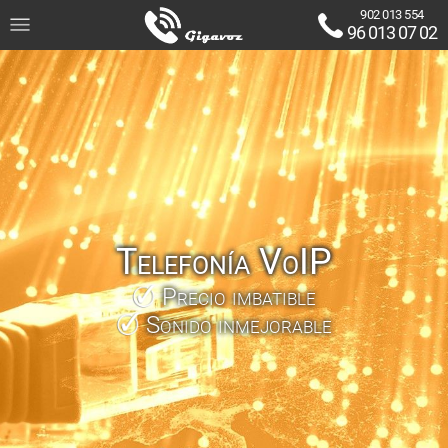
902 013 554
96 013 07 02
Telefonía VoIP
Precio imbatible
Sonido inmejorable